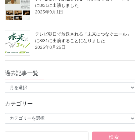
に8/31に出演しました
2025年9月1日
テレビ朝日で放送される「未来につなぐエール」
に8/31に出演することになりました
2025年8月25日
過去記事一覧
過
去
記
事
カテゴリー
一
覧
カ
テ
ゴ
リ