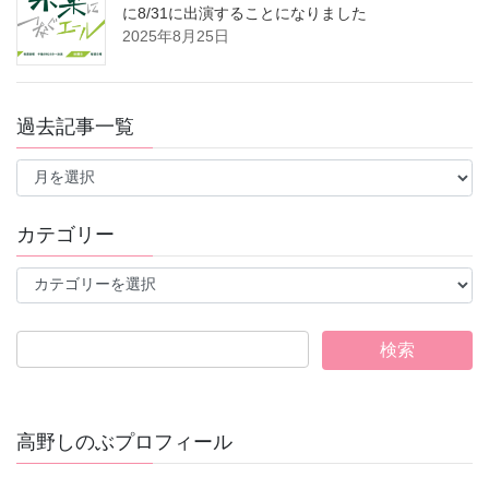
に8/31に出演することになりました
2025年8月25日
過去記事一覧
過
去
記
事
カテゴリー
一
覧
カ
テ
ゴ
リ
ー
高野しのぶプロフィール