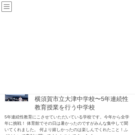
コ
ナ
ン
ビ
テ
ゲ
ン
ー
ブログ
ツ
シ
に
ョ
移
ン
HOME
ブログ
横須賀市
動
に
移
動
横須賀市
2024年6月19日
性教育授業2024
横須賀市立大津中学校〜5年連続性
教育授業を行う中学校
5年連続性教育にこさせていただいている学校です。今年から全学
年に挑戦！ 体育館でその日は暑かったのですがみんな集中して聞
いてくれました。 何より嬉しかったのは楽しんでくれたこと！ふ