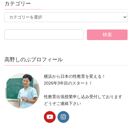
事
カテゴリー
一
覧
カ
テ
ゴ
リ
ー
高野しのぶプロフィール
横浜から日本の性教育を変える！
2026年3年目のスタート！
性教育出張授業申し込み受付しております
どうぞご連絡下さい