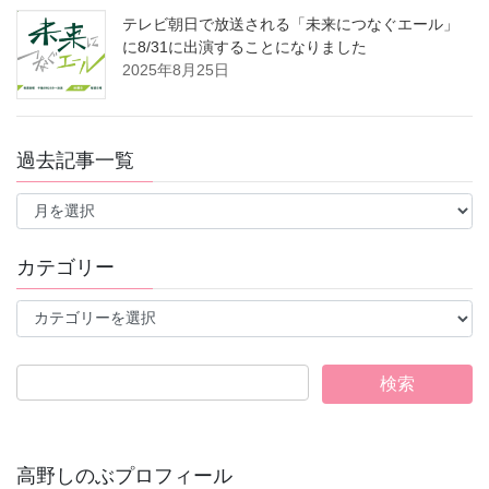
テレビ朝日で放送される「未来につなぐエール」
に8/31に出演することになりました
2025年8月25日
過去記事一覧
過
去
記
事
カテゴリー
一
覧
カ
テ
ゴ
リ
ー
高野しのぶプロフィール