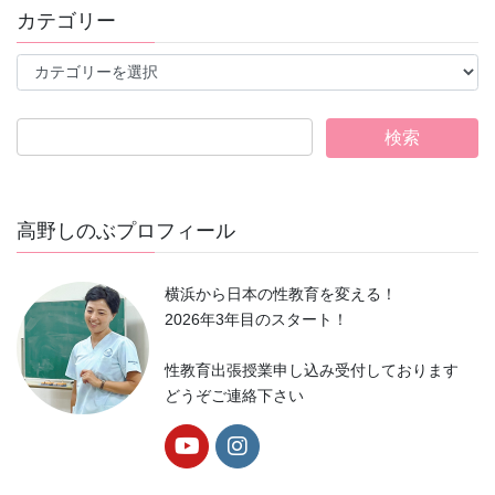
事
カテゴリー
一
覧
カ
テ
ゴ
リ
ー
高野しのぶプロフィール
横浜から日本の性教育を変える！
2026年3年目のスタート！
性教育出張授業申し込み受付しております
どうぞご連絡下さい