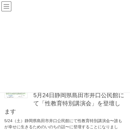
コ
ナ
ン
ビ
テ
ゲ
ン
ー
ブログ
ツ
シ
に
ョ
移
ン
HOME
ブログ
島田市
動
に
移
動
島田市
2025年4月14日
お知らせ
5月24日静岡県島田市井口公民館に
て「性教育特別講演会」を登壇し
ます
5/24（土）静岡県島田市井口公民館にて性教育特別講演会〜誰も
が幸せに生きるためのいのちの話〜に登壇することになりまし