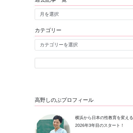
過
去
記
カテゴリー
事
一
カ
覧
テ
ゴ
リ
ー
高野しのぶプロフィール
横浜から日本の性教育を変え
2026年3年目のスタート！