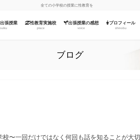
全ての小学校の授業に性教育を
出張授業
性教育実施校
出張授業の感想
プロフィール
ouiku
place
voice
shinobu
ブログ
学校〜一回だけではなく何回も話を知ることが大