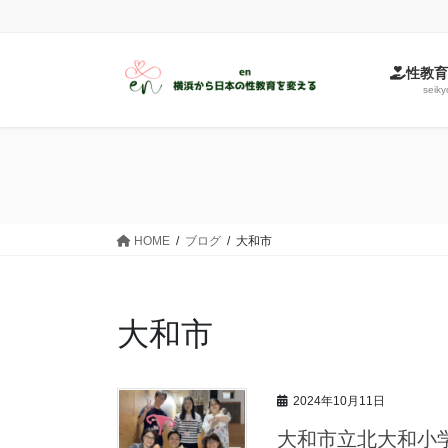
コ
ナ
ン
ビ
テ
ゲ
性教育
ン
ー
seiky
ツ
シ
に
ョ
移
ン
動
に
移
動
HOME
ブログ
大和市
大和市
2024年10月11日
大和市立北大和小