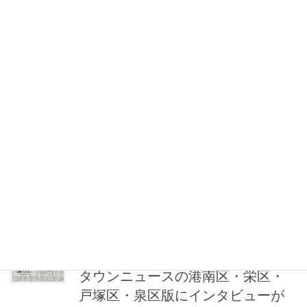
そして中日新聞にも講演会の様子が掲載されました！ありがとう
ございます！
2025年3月8日
メディア掲載
雑誌Precious(プレシャス)、2025年
4月にインタビューが掲載されまし
た！
雑誌Precious（プレシャス）の2025年4月号はなんと21周年記念
号！その素晴らしい機会に取材をしていただきました。 明日への
希望をアクションに変える方たちの活動に注目し紹介する
『Precious』連載【Tomor […]
2024年11月15日
メディア掲載
タウンニュースの港南区・栄区・
戸塚区・泉区版にインタビューが