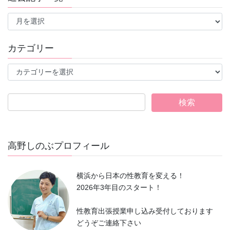
過
去
記
事
カテゴリー
一
覧
カ
テ
ゴ
リ
ー
高野しのぶプロフィール
横浜から日本の性教育を変える！
2026年3年目のスタート！
性教育出張授業申し込み受付しております
どうぞご連絡下さい