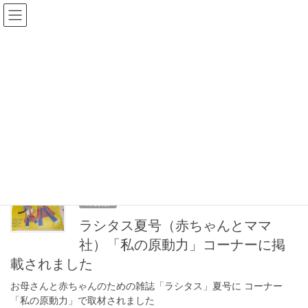
コ
ナ
ン
ビ
テ
ゲ
ン
ー
ブログ
ツ
シ
に
ョ
移
ン
HOME
ブログ
メディア取材
動
に
移
動
メディア取材
2026年6月11日
未分類
ラシタス夏号（赤ちゃんとママ
社）「私の原動力」コーナーに掲
載されました
お母さんと赤ちゃんのための雑誌「ラシタス」夏号に コーナー
「私の原動力」で取材されました