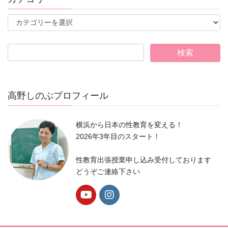
一
覧
カ
テ
ゴ
リ
ー
高野しのぶプロフィール
横浜から日本の性教育を変える！
2026年3年目のスタート！
性教育出張授業申し込み受付しております
どうぞご連絡下さい