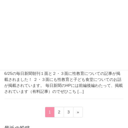
テレビ朝日で放送される「未来につなぐエール」に8/31に出演し
ますぜひご覧になっていただけると嬉しいです！ 放送予定は8月
31日（日）17:25になります。（BS朝日は18:54)
未来に […]
2025年6月29日
メディア掲載
毎日新聞朝刊6月29日（日）の１面
と２.３面に性教育と子ども食堂の
記事が掲載されました
6/25の毎日新聞朝刊１面と２・３面に性教育についての記事が掲
載されました！ ２・３面にも性教育と子ども食堂についてのお話
が掲載されています。 毎日新聞のHPには前編後編わたって、掲載
されています（有料記事）のでぜひこち […]
投
ペ
ペ
ペ
1
2
3
»
稿
ー
ー
ー
ジ
ジ
ジ
の